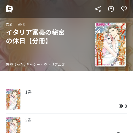
恋愛
5
イタリア富豪の秘密
の休日【分冊】
鳴神ゆった, キャシー・ウィリアムズ
1巻
0
2巻