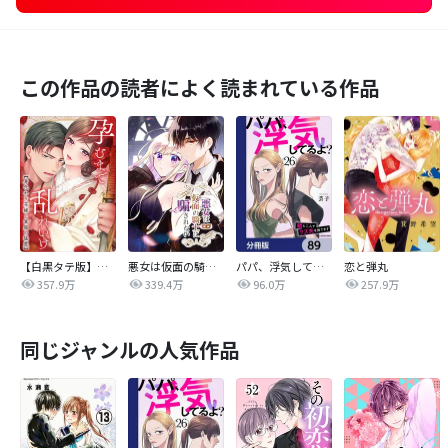
この作品の読者によく読まれている作品
【白黒タテ版】孕むまで乱れいけ～身代わり花嫁と軍服の猛愛
悪女は仮面の騎士に騙されない
パパ、浮気してるよ？娘と二人でクズ夫を捨てます【分冊版】
恋と弾丸
357.9万
339.4万
96.0万
257.9万
同じジャンルの人気作品