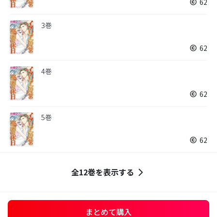
62
3巻
62
4巻
62
5巻
62
全12巻を表示する
まとめて購入