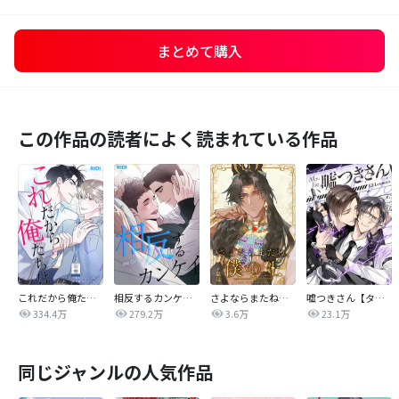
まとめて購入
この作品の読者によく読まれている作品
これだから俺たちは
相反するカンケイ【改訂版】
さよならまたね、僕の王【タテヨミ】
嘘つきさん【タテヨミ】
334.4万
279.2万
3.6万
23.1万
同じジャンルの人気作品