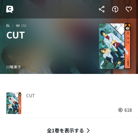
BL
152
CUT
川唯東子
CUT
618
全1巻を表示する