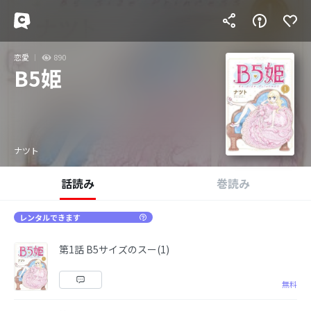
恋愛
890
B5姫
ナツト
話読み
巻読み
レンタルできます
第1話 B5サイズのスー(1)
無料