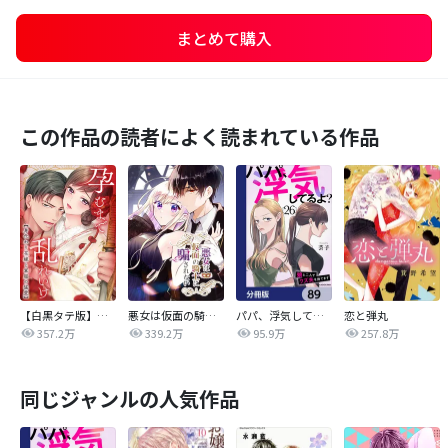
まとめて購入
この作品の読者によく読まれている作品
【白黒タテ版】孕むまで乱れいけ～身代わり花嫁と軍服の猛愛
悪女は仮面の騎士に騙されない
パパ、浮気してるよ？娘と二人でクズ夫を捨てます【分冊版】
恋と弾丸
357.2万
339.2万
95.9万
257.8万
同じジャンルの人気作品