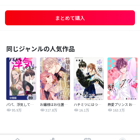
まとめて購入
同じジャンルの人気作品
パパ、浮気してるよ？娘と二人でクズ夫を捨てます【分冊版】
お嬢様はお仕置きが好き
ハチミツにはつこい
熱愛プリンス お兄ちゃんはキミが好き
95.9万
317.8万
16.1万
163.3万