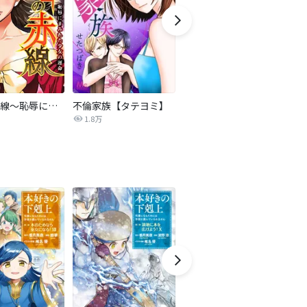
復讐の赤線～恥辱にまみれた少女の運命～【タテヨミ】
不倫家族【タテヨミ】
セフレの品格―プライド―
1.8万
306.3万