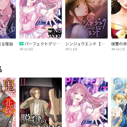
売る理由
パーフェクトグリッター
シンジュウエンド【タテヨミ】
34.8万
5.4万
34.2万
品