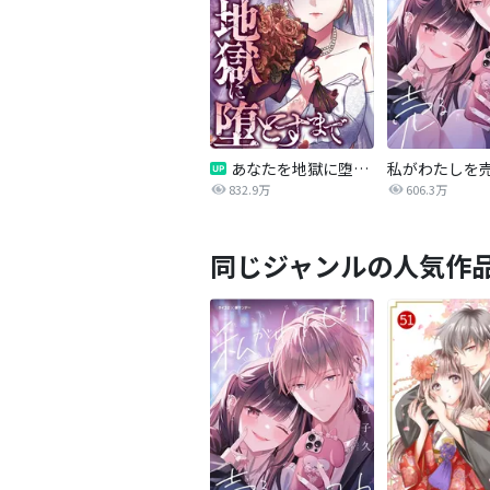
あなたを地獄に堕とすまで
私がわたしを
832.9万
606.3万
同じジャンルの人気作