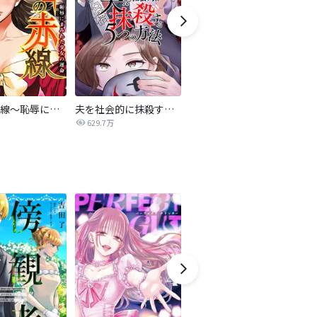
復讐の赤線～恥辱にまみれた少女の運命～【タテヨミ】
夫を社会的に抹殺する5つの方法
不倫家族【タテヨミ】
629.7万
1.9万