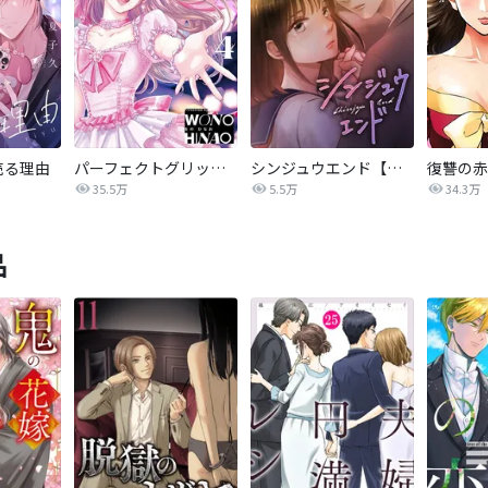
売る理由
パーフェクトグリッター
シンジュウエンド【タテヨミ】
35.5万
5.5万
34.3万
品