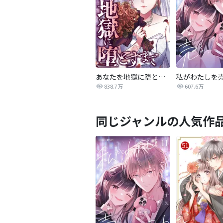
あなたを地獄に堕とすまで
私がわたしを
838.7万
607.6万
同じジャンルの人気作