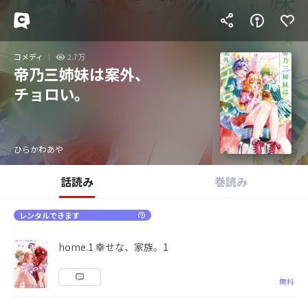
コメディ
2.7万
帝乃三姉妹は案外、
チョロい。
ひらかわあや
話読み
巻読み
レンタルできます
home.1 幸せな、家族。1
無料