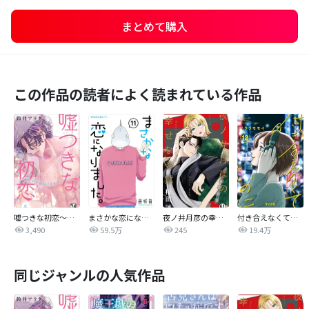
まとめて購入
この作品の読者によく読まれている作品
嘘つきな初恋～王子様はドSホスト～
まさかな恋になりました。
夜ノ井月彦の幸せな地獄
付き合えなくていいのに
3,490
59.5万
245
19.4万
同じジャンルの人気作品