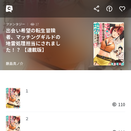
ファンタジー
17
出会い希望の転生冒険
者、マッチングギルドの
地雷処理担当にされまし
た！？ 【連載版】
藤島真ノ介
１
110
２