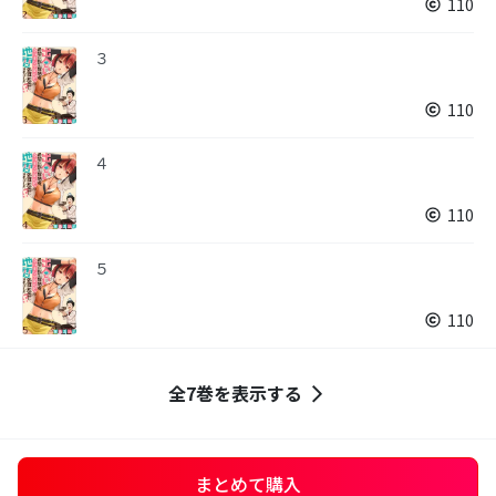
110
３
110
４
110
５
110
全7巻を表示する
まとめて購入