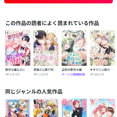
この作品の読者によく読まれている作品
悪役令嬢なのに、狼公爵様に発情されてます
黒幕の公爵が契約結婚を提案しました
正統派悪役令嬢の裏事情
オオカミ公爵の秘密
254.9万
2,639万
869.8万
ゲージ12時間回復
同じジャンルの人気作品