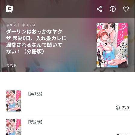
ドラマ
1,224
ダーリンはおっかなヤク
ザ 恋愛0日、入れ墨カレに
溺愛されるなんて聞いて
ない！（分冊版）
まなお
【第1話】
220
【第2話】