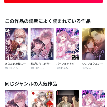
この作品の読者によく読まれている作品
あなたを地獄に堕とすまで
私がわたしを売る理由
パーフェクトグリッター
シンジュウエンド【タテヨミ】
838.5万
607.5万
35.4万
5.5万
同じジャンルの人気作品