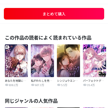
まとめて購入
この作品の読者によく読まれている作品
あなたを地獄に堕とすまで
私がわたしを売る理由
シンジュウエンド【タテヨミ】
パーフェクトグリッター
838.2万
607.3万
5.5万
35.4万
同じジャンルの人気作品