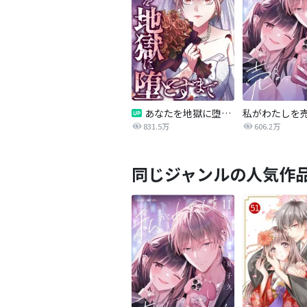
あなたを地獄に堕とすまで
私がわたしを
831.5万
606.2万
同じジャンルの人気作