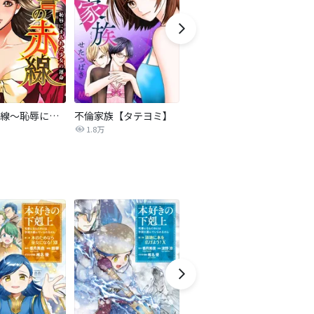
復讐の赤線～恥辱にまみれた少女の運命～【タテヨミ】
不倫家族【タテヨミ】
セフレの品格―プライド―
1.8万
306.3万