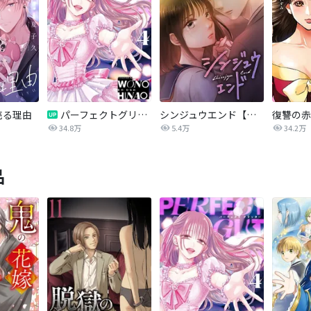
売る理由
パーフェクトグリッター
シンジュウエンド【タテヨミ】
34.8万
5.4万
34.2万
品