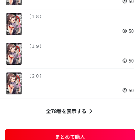
50
（１８）
50
（１９）
50
（２０）
50
全78巻を表示する
まとめて購入