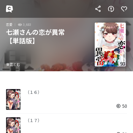
恋愛
3,683
七瀬さんの恋が異常
【単話版】
東雲とむ
（１６）
50
（１７）