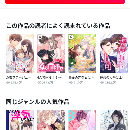
この作品の読者によく読まれている作品
カモフラージュ夫婦
4人で同棲！？～逆ハーレムハウスへようこそ♥～【改訂版】
最後の恋を君に捧ぐ～余命1年の御曹司～
運命の相手は上司だった
685.4万
238.0万
81.9万
136.6万
同じジャンルの人気作品