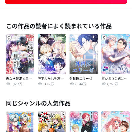
この作品の読者によく読まれている作品
声なき贄姫と黒龍の結婚
陛下わたしを忘れてください
外科医エリーゼ
灰かぶり令嬢と行き遅れ元王太子の結婚
1,637万
311.7万
2,944万
1,753万
同じジャンルの人気作品