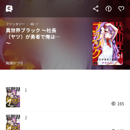
ファンタジー
17
異世界ブラック ～社長
（ヤツ）が勇者で俺は…
～
狗誄かづろ
1
165
2