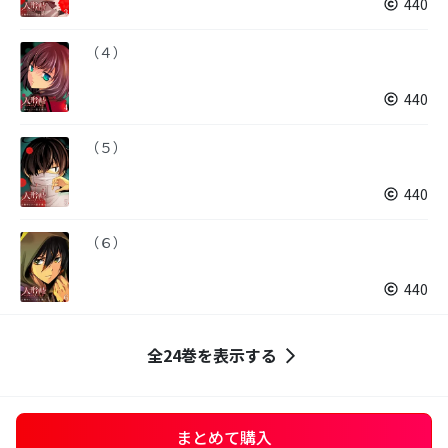
440
（４）
440
（５）
440
（６）
440
全24巻を表示する
まとめて購入