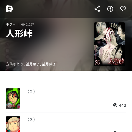
ホラー
2,267
人形峠
方條ゆとり, 望月菓子, 望月菓子
（２）
440
（３）