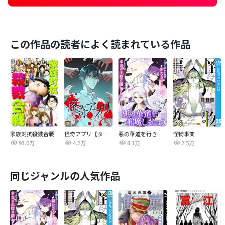
この作品の読者によく読まれている作品
家族対抗殺戮合戦
怪奇アプリ【タテヨミ】
悪の華道を行きましょう
怪物事変
93.0万
4.2万
8.1万
2.5万
同じジャンルの人気作品