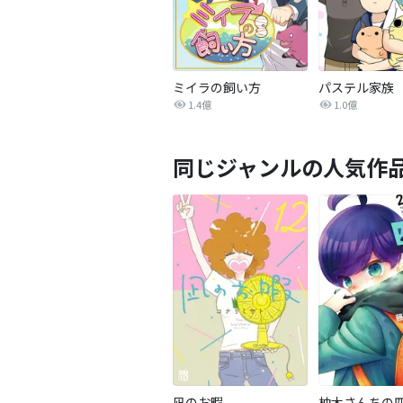
ミイラの飼い方
パステル家族
1.4億
1.0億
同じジャンルの人気作
凪のお暇
柚木さんちの