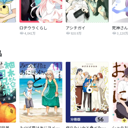
ロヂウラくらし
アシチガイ
死神さん
4,041万
920.9万
3,120万
品
四兄弟。
みつば君はあにヨメさんと。
作りたい女と食べたい女【分冊版】
ショタお