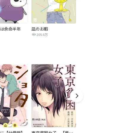
は余命半年
凪のお暇
新年クイズ
205.6万
111.0万
に【分冊版】
東京貧困女子。【単話】
ニーハオ、おいしい東京日和。