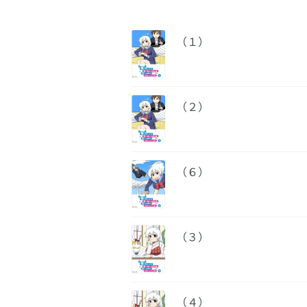
（１）
（２）
（６）
（３）
（４）