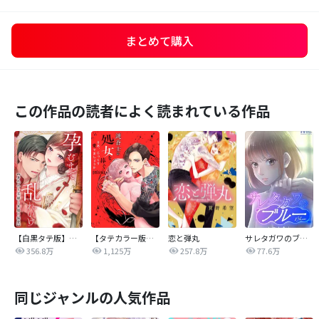
まとめて購入
この作品の読者によく読まれている作品
【白黒タテ版】孕むまで乱れいけ～身代わり花嫁と軍服の猛愛
【タテカラー版】漣蒼士に処女を捧ぐ～さあ、じっくり愛でましょうか
恋と弾丸
サレタガワのブルー【タテヨミ】
356.8万
1,125万
257.8万
77.6万
同じジャンルの人気作品