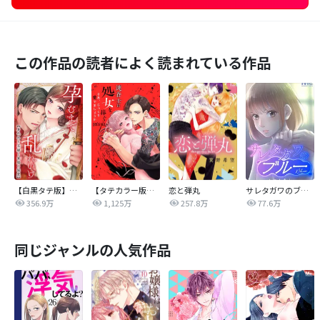
この作品の読者によく読まれている作品
【白黒タテ版】孕むまで乱れいけ～身代わり花嫁と軍服の猛愛
【タテカラー版】漣蒼士に処女を捧ぐ～さあ、じっくり愛でましょうか
恋と弾丸
サレタガワのブルー【タテヨミ】
356.9万
1,125万
257.8万
77.6万
同じジャンルの人気作品