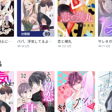
悪女は仮面の騎士に騙されない
パパ、浮気してるよ？娘と二人でクズ夫を捨てます【分冊版】
恋と弾丸
96.0万
257.9万
77.8万
品