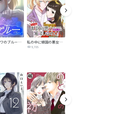
サレタガワのブルー【タテヨミ】
私の中に傾国の悪女がいますが、絶対に国は滅ぼしません！【タテヨミ】
最強ヒモ男に愛されまして
9,705
1.6万