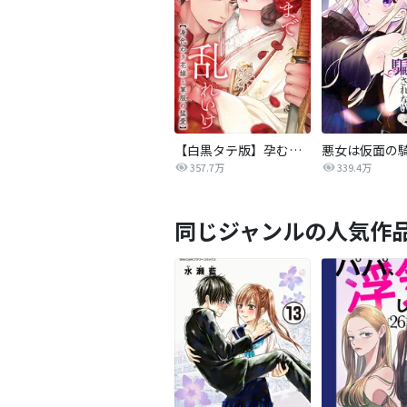
【白黒タテ版】孕むまで乱れいけ～身代わり花嫁と軍服の猛愛
357.7万
339.4万
同じジャンルの人気作