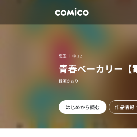
恋愛
12
青春ベーカリー【
綾瀬かおり
作品情報
はじめから読む