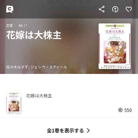
恋愛
27
花嫁は大株主
佐々木みすず, ジェシカ・スティール
花嫁は大株主
550
全1巻を表示する