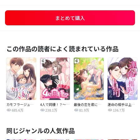
まとめて購入
この作品の読者によく読まれている作品
カモフラージュ夫婦
4人で同棲！？～逆ハーレムハウスへようこそ♥～【改訂版】
最後の恋を君に捧ぐ～余命1年の御曹司～
運命の相手は上司だった
685.6万
238.1万
81.9万
136.7万
同じジャンルの人気作品