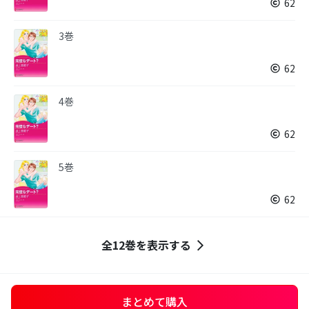
62
3巻
62
4巻
62
5巻
62
全12巻を表示する
まとめて購入