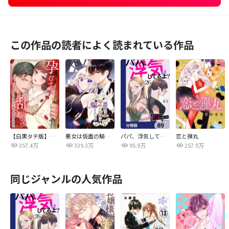
この作品の読者によく読まれている作品
【白黒タテ版】孕むまで乱れいけ～身代わり花嫁と軍服の猛愛
悪女は仮面の騎士に騙されない
パパ、浮気してるよ？娘と二人でクズ夫を捨てます【分冊版】
恋と弾丸
357.4万
339.3万
95.9万
257.9万
同じジャンルの人気作品