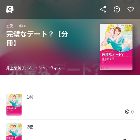
恋愛
8
完璧なデート？【分
冊】
井上恵美子, ジル・シャルヴィス
1巻
0
2巻