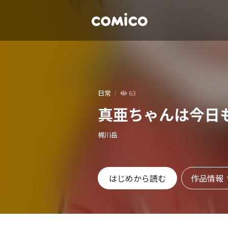
日常
63
真亜ちゃんは今日
梶川岳
作品情報
はじめから読む