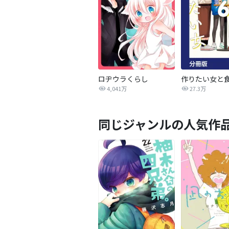
ロヂウラくらし
4,041万
27.3万
同じジャンルの人気作