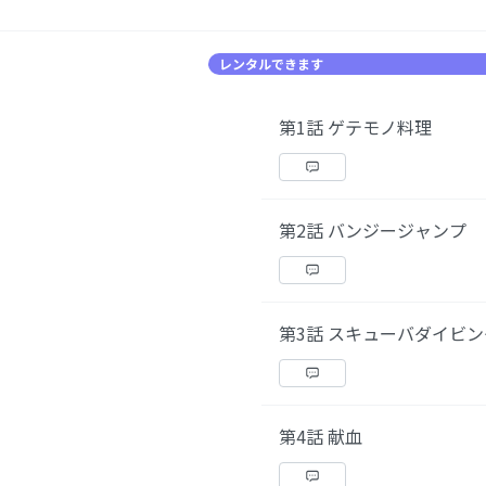
レンタルできます
第1話 ゲテモノ料理
第2話 バンジージャンプ
第3話 スキューバダイビン
第4話 献血