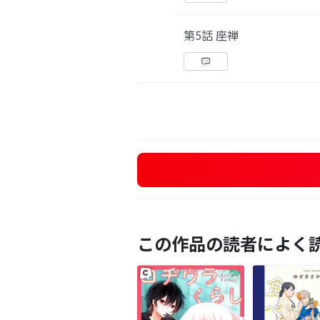
第5話 座禅
この作品の読者によく