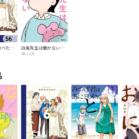
作りたい女と食べたい女【分冊版】
白兎先生は働かない【タテヨミ】
1.2万
品