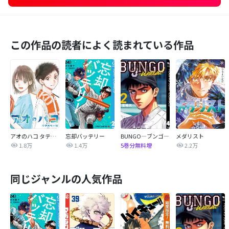
この作品の読者によく読まれている作品
アオのハコ タテカラー版【タテヨミ】
忘却バッテリー
BUNGO―ブンゴ―
メダリスト
1.8万
1.4万
2.2万
5巻分無料増
同じジャンルの人気作品