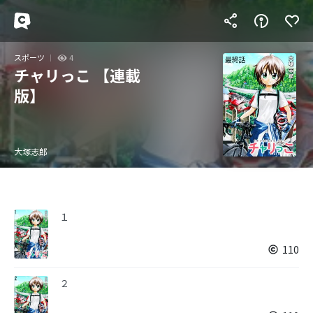
スポーツ
4
チャリっこ 【連載
版】
大塚志郎
１
110
２