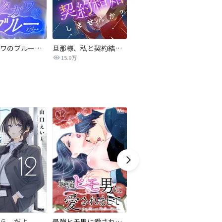
サレタガワのブルー【タテヨミ】
旦那様、私と契約結婚しませんか？【タテヨミ】
私の中に傾国の悪女がいますが、絶対に国は滅ぼしません！【タテヨミ】
15.9万
9,697
ら、だよ
最強ヒモ男に愛されまして
おとなの初恋【マイクロ】