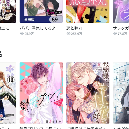
悪女は仮面の騎士に騙されない
パパ、浮気してるよ？娘と二人でクズ夫を捨てます【分冊版】
恋と弾丸
95.9万
257.9万
77.8万
品
つこい
熱愛プリンス お兄ちゃんはキミが好き
お嬢様はお仕置きが好き
すきだか