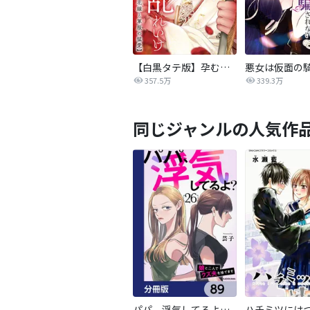
【白黒タテ版】孕むまで乱れいけ～身代わり花嫁と軍服の猛愛
357.5万
339.3万
同じジャンルの人気作
パパ、浮気してるよ？娘と二人でクズ夫を捨てます【分冊版】
ハチミツには