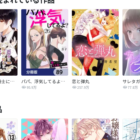
悪女は仮面の騎士に騙されない
パパ、浮気してるよ？娘と二人でクズ夫を捨てます【分冊版】
恋と弾丸
95.9万
257.9万
77.8万
品