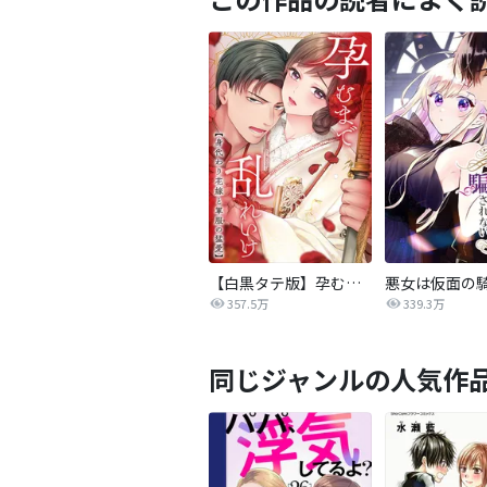
【白黒タテ版】孕むまで乱れいけ～身代わり花嫁と軍服の猛愛
357.5万
339.3万
同じジャンルの人気作