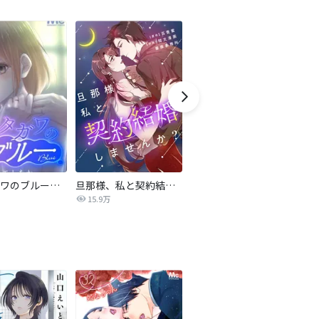
サレタガワのブルー【タテヨミ】
旦那様、私と契約結婚しませんか？【タテヨミ】
私の中に傾国の悪女がいますが、絶対に国は滅ぼしません！【タテヨミ】
15.9万
9,697