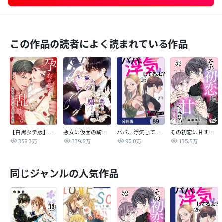
この作品の読者によく読まれている作品
【白黒タテ版】孕むまで乱れいけ～身代わり花嫁と軍服の猛愛
悪女は仮面の騎士に騙されない
パパ、浮気してるよ？娘と二人でクズ夫を捨てます【分冊版】
その初恋は甘すぎる～恋愛処女には刺激が強い～
358.3万
339.6万
96.0万
135.5万
同じジャンルの人気作品