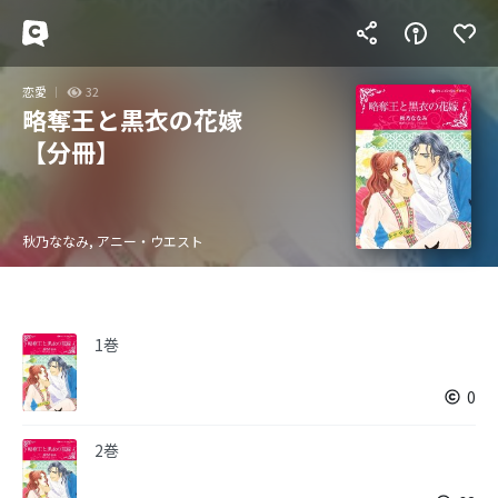
恋愛
32
略奪王と黒衣の花嫁
【分冊】
秋乃ななみ, アニー・ウエスト
1巻
0
2巻