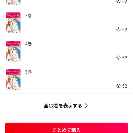
62
3巻
62
4巻
62
5巻
62
全12巻を表示する
まとめて購入