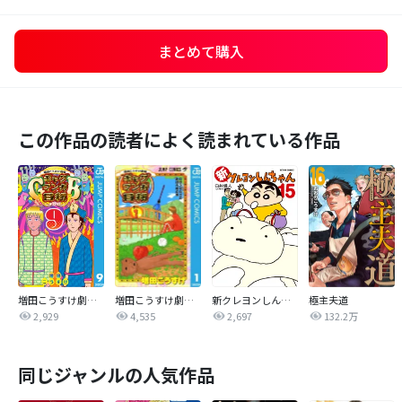
まとめて購入
この作品の読者によく読まれている作品
増田こうすけ劇場 ギャグマンガ日和GB
増田こうすけ劇場 ギャグマンガ日和
新クレヨンしんちゃん
極主夫道
2,929
4,535
2,697
132.2万
同じジャンルの人気作品