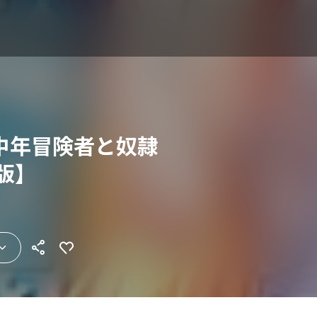
中年冒険者と奴隷
版】