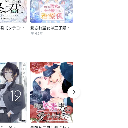
優しい暴君【タテヨミ】
愛され聖女は王子殿下の治療係【タテヨミ】
【単話】軍神の花嫁
6.2万
384
ら、だよ
最強ヒモ男に愛されまして
おとなの初恋【マイクロ】
LO