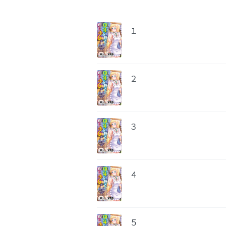
１
２
３
４
５