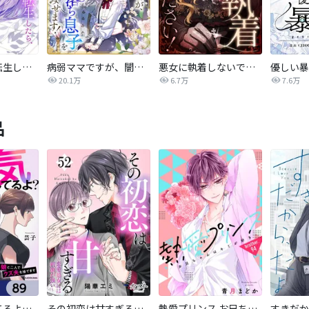
おデブ悪女に転生したら、なぜかラスボス王子様に執着されています
病弱ママですが、闇落ち息子を育ててみせます！【タテヨミ】
悪女に執着しないでください！【タテヨミ】
20.1万
6.7万
7.6万
品
パパ、浮気してるよ？娘と二人でクズ夫を捨てます【分冊版】
その初恋は甘すぎる～恋愛処女には刺激が強い～
熱愛プリンス お兄ちゃんはキミが好き
すきだか