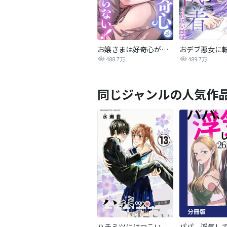
お嬢さまは好奇心が止まらない！
488.7万
489.7万
同じジャンルの人気作
ハチミツにはつこい