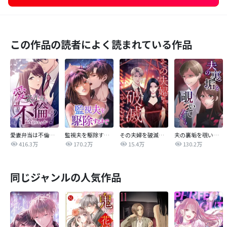
この作品の読者によく読まれている作品
愛妻弁当は不倫に含まれますか？
監視夫を駆除するまで
その夫婦を破滅させるまで
夫の裏垢を覗いてみたら
416.3万
170.2万
15.4万
130.2万
同じジャンルの人気作品