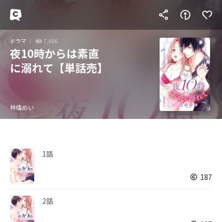
ドラマ
7,606
夜10時からは素直
に溺れて【単話売】
林檎めい
1話
187
2話