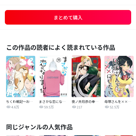
まとめて購入
この作品の読者によく読まれている作品
ちくわ戦記～おれのカワイイで地球侵略～
まさかな恋になりました。
夜ノ井月彦の幸せな地獄
母塚さんを××にしたい。
4.6万
59.5万
217
52.5万
同じジャンルの人気作品