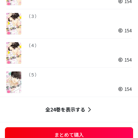
154
（３）
154
（４）
154
（５）
154
全24巻を表示する
まとめて購入