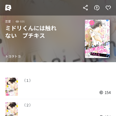
恋愛
686
ミドリくんには触れ
ない プチキス
トヨタトヨ
（１）
154
（２）