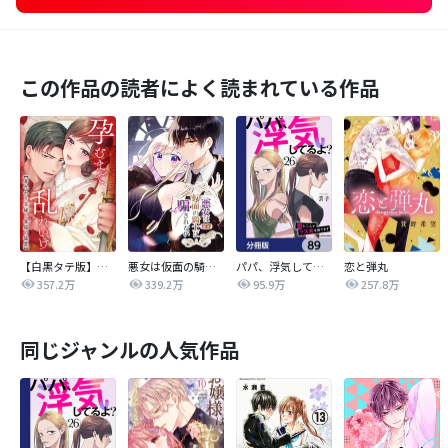
この作品の読者によく読まれている作品
【白黒タテ版】孕むまで乱れいけ～身代わり花嫁と軍服の猛愛
悪女は仮面の騎士に騙されない
パパ、浮気してるよ？娘と二人でクズ夫を捨てます【分冊版】
恋と弾丸
357.2万
339.2万
95.9万
257.8万
同じジャンルの人気作品