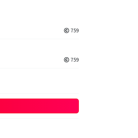
759
759