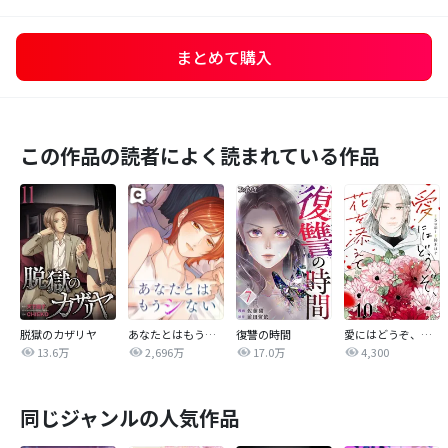
まとめて購入
この作品の読者によく読まれている作品
脱獄のカザリヤ
あなたとはもうシない
復讐の時間
愛にはどうぞ、花を添えて【単話】
13.6万
2,696万
17.0万
4,300
同じジャンルの人気作品