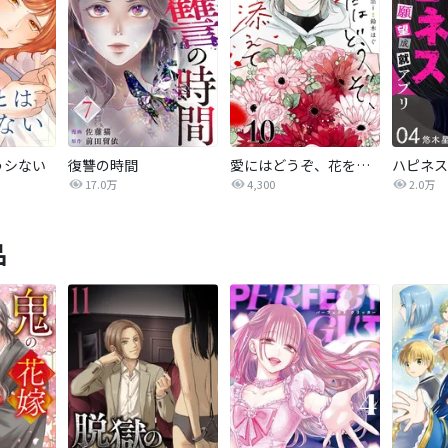
うシない
復讐の時間
愛にはどうぞ、花を添えて【単話】
17.0万
4,300
2.0万
品