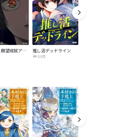
ハピネス 願望成就アプリ
推し活デッドライン
豚の復讐
5.0万
68.7万