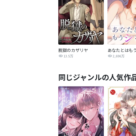
脱獄のカザリヤ
あなたとはも
13.5万
2,696万
同じジャンルの人気作