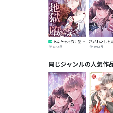
あなたを地獄に堕とすまで
私がわたしを
834.6万
606.5万
同じジャンルの人気作