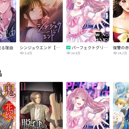
売る理由
シンジュウエンド【タテヨミ】
パーフェクトグリッター
5.4万
34.9万
34.2万
品