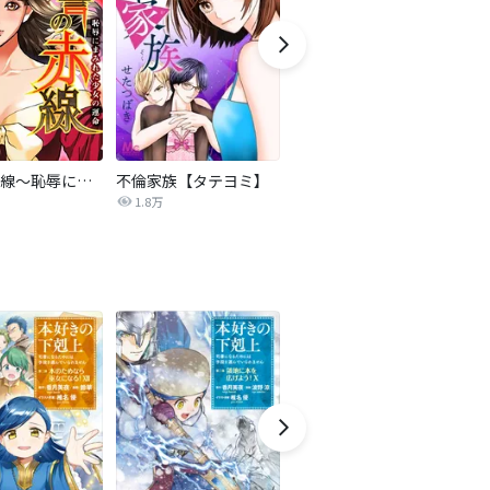
復讐の赤線～恥辱にまみれた少女の運命～【タテヨミ】
不倫家族【タテヨミ】
夫を社会的に抹殺する5つの方法
1.8万
629.5万