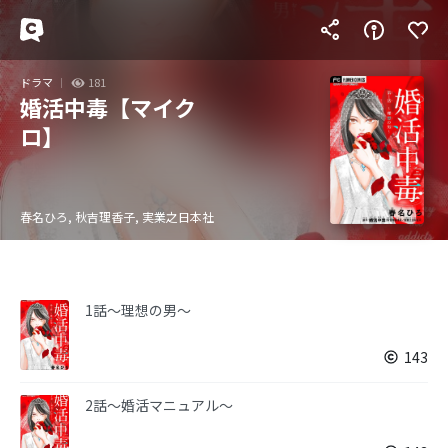
ドラマ
181
婚活中毒【マイク
ロ】
春名ひろ, 秋吉理香子, 実業之日本社
1話～理想の男～
143
2話～婚活マニュアル～