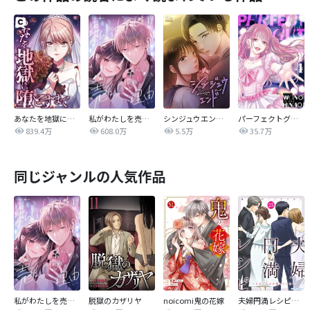
あなたを地獄に堕とすまで
私がわたしを売る理由
シンジュウエンド【タテヨミ】
パーフェクトグリッター
839.4万
608.0万
5.5万
35.7万
同じジャンルの人気作品
私がわたしを売る理由
脱獄のカザリヤ
noicomi鬼の花嫁
夫婦円満レシピ～それでも夫を愛している～