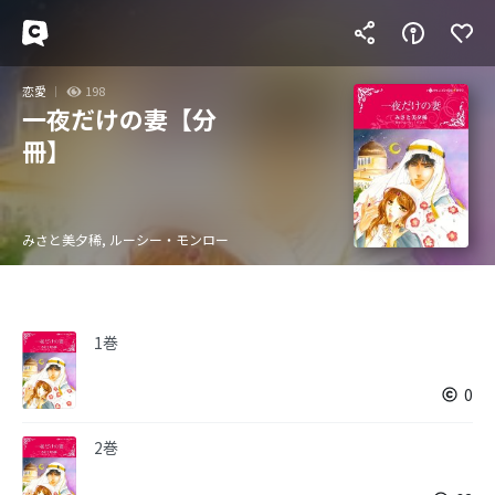
恋愛
198
一夜だけの妻【分
冊】
みさと美夕稀, ルーシー・モンロー
1巻
0
2巻