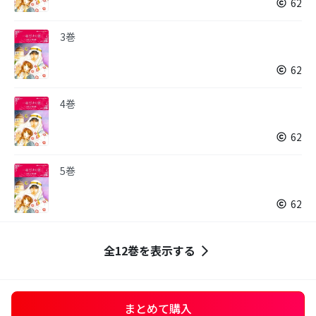
62
3巻
62
4巻
62
5巻
62
全12巻を表示する
まとめて購入