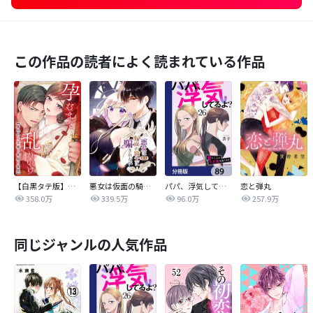
この作品の読者によく読まれている作品
【白黒タテ版】孕むまで乱れいけ～身代わり花嫁と軍服の猛愛
悪女は仮面の騎士に騙されない
パパ、浮気してるよ？娘と二人でクズ夫を捨てます【分冊版】
恋と弾丸
358.0万
339.5万
96.0万
257.9万
同じジャンルの人気作品