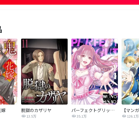
品
花嫁
脱獄のカザリヤ
パーフェクトグリッター
13.5万
35.1万
126.1万