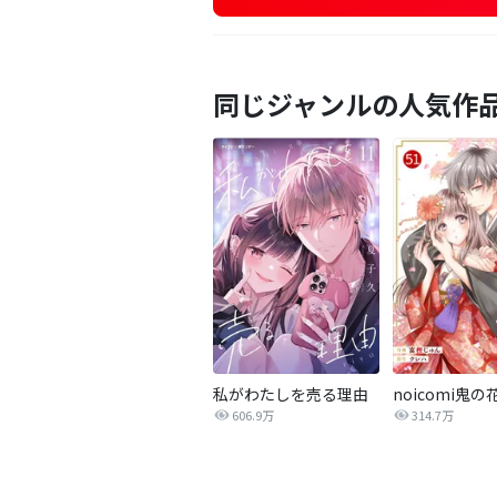
同じジャンルの人気作
私がわたしを売る理由
noicomi鬼の
606.9万
314.7万