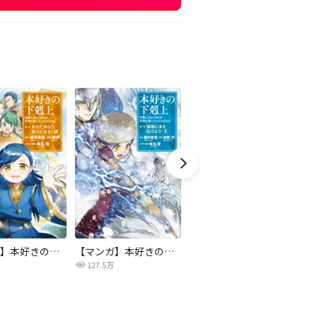
【マンガ】本好きの下剋上 第二部
【マンガ】本好きの下剋上 第三部
天は赤い河のほとり
傍
127.5万
39.1万