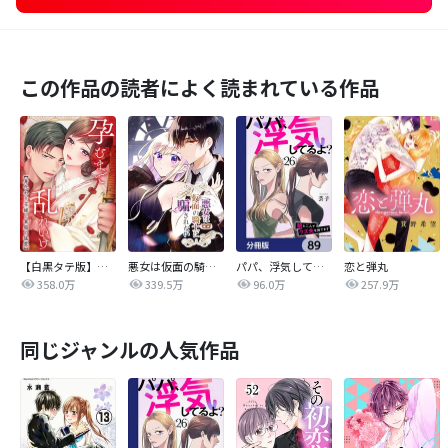
この作品の読者によく読まれている作品
【白黒タテ版】孕むまで乱れいけ～身代わり花嫁と軍服の猛愛
悪女は仮面の騎士に騙されない
パパ、浮気してるよ？娘と二人でクズ夫を捨てます【分冊版】
恋と弾丸
358.0万
339.5万
96.0万
257.9万
同じジャンルの人気作品