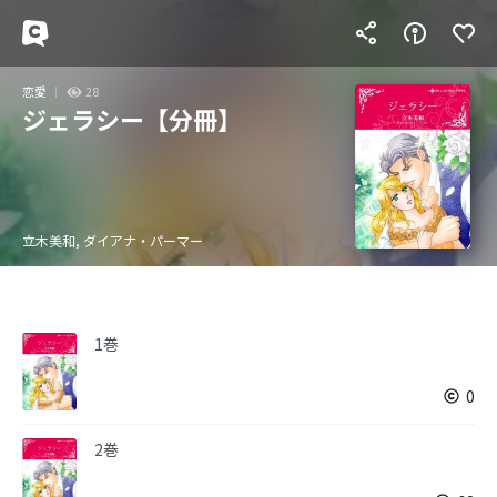
恋愛
28
ジェラシー【分冊】
立木美和, ダイアナ・パーマー
1巻
0
2巻