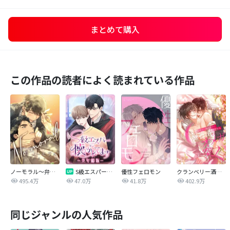
まとめて購入
この作品の読者によく読まれている作品
ノーモラル～弁護士の掟～
S級エスパーに懐かれてます【全年齢版】
優性フェロモン
クランベリー酒の芳りに惑わされる御曹司はオメガに突く
495.4万
47.0万
41.8万
402.9万
同じジャンルの人気作品