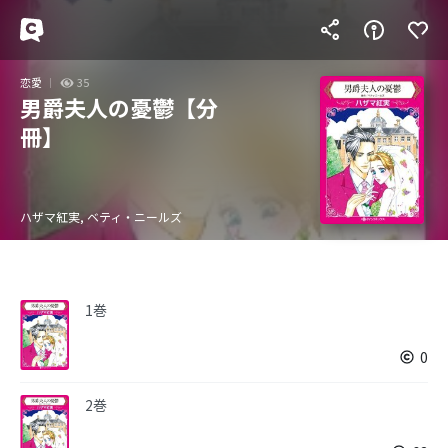
恋愛
35
男爵夫人の憂鬱【分
冊】
ハザマ紅実, ベティ・ニールズ
1巻
0
2巻