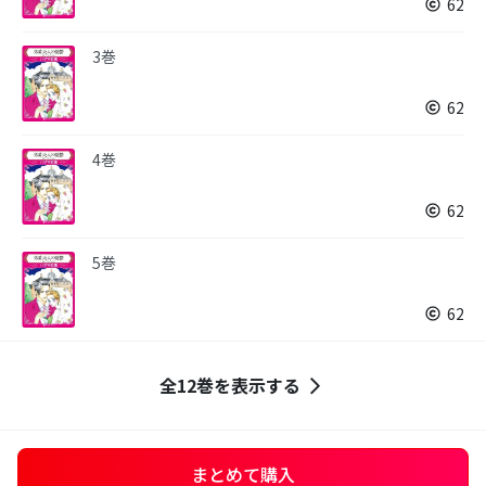
62
3巻
62
4巻
62
5巻
62
全12巻を表示する
まとめて購入