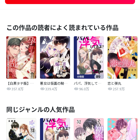
この作品の読者によく読まれている作品
【白黒タテ版】孕むまで乱れいけ～身代わり花嫁と軍服の猛愛
悪女は仮面の騎士に騙されない
パパ、浮気してるよ？娘と二人でクズ夫を捨てます【分冊版】
恋と弾丸
357.8万
339.4万
96.0万
257.9万
同じジャンルの人気作品