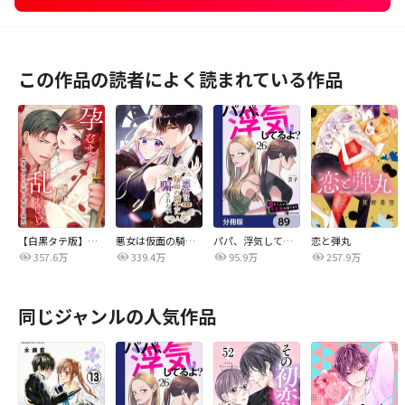
この作品の読者によく読まれている作品
【白黒タテ版】孕むまで乱れいけ～身代わり花嫁と軍服の猛愛
悪女は仮面の騎士に騙されない
パパ、浮気してるよ？娘と二人でクズ夫を捨てます【分冊版】
恋と弾丸
357.6万
339.4万
95.9万
257.9万
同じジャンルの人気作品