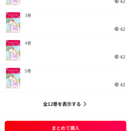
62
3巻
62
4巻
62
5巻
62
全12巻を表示する
まとめて購入