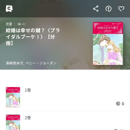
恋愛
41
結婚は幸せの鍵？〈ブラ
イダルブーケⅠ〉【分
冊】
長崎真央子, ペニー・ジョーダン
1巻
0
2巻