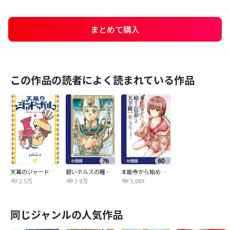
まとめて購入
この作品の読者によく読まれている作品
天幕のジャードゥーガル
碧いホルスの瞳 -男装の女王の物語-【分冊版】
本能寺から始める信長との天下統一【分冊版】
2.5万
3.9万
5,089
同じジャンルの人気作品