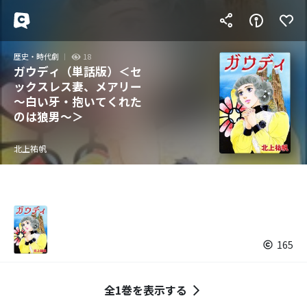
歴史・時代劇
18
ガウディ（単話版）＜セ
ックスレス妻、メアリー
～白い牙・抱いてくれた
のは狼男～＞
北上祐帆
165
全1巻を表示する