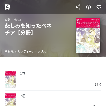
恋愛
11
悲しみを知ったベネ
チア【分冊】
千村青, クリスティーナ・ホリス
1巻
0
2巻