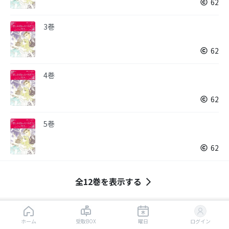
62
3巻
62
4巻
62
5巻
62
全12巻を表示する
はじめから読む
ホーム
受取BOX
まとめて購入
曜日
ログイン