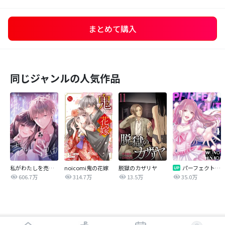
まとめて購入
同じジャンルの人気作品
私がわたしを売る理由
noicomi鬼の花嫁
脱獄のカザリヤ
パーフェクトグリッター
606.7万
314.7万
13.5万
35.0万