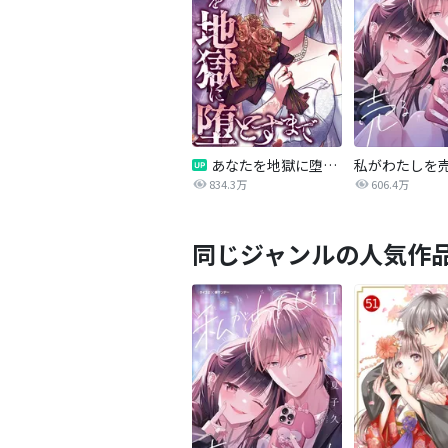
あなたを地獄に堕とすまで
私がわたしを
834.3万
606.4万
同じジャンルの人気作