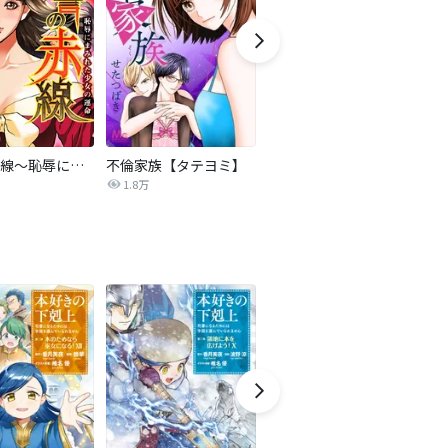
復讐の赤線～恥辱にまみれた少女の運命～【タテヨミ】
不倫家族【タテヨミ】
夫を社会的に抹殺する5つの方法
1.8万
629.5万