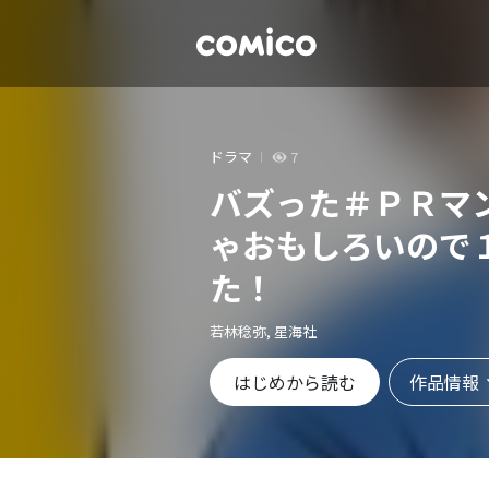
ドラマ
7
バズった＃ＰＲマ
ゃおもしろいので
た！
若林稔弥, 星海社
作品情報
はじめから読む