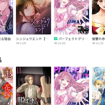
売る理由
シンジュウエンド【タテヨミ】
パーフェクトグリッター
5.4万
34.9万
34.2万
品