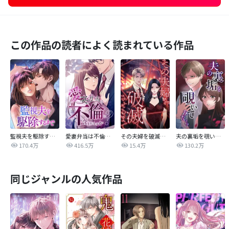
この作品の読者によく読まれている作品
監視夫を駆除するまで
愛妻弁当は不倫に含まれますか？
その夫婦を破滅させるまで
夫の裏垢を覗いてみたら
170.4万
416.5万
15.4万
130.2万
同じジャンルの人気作品