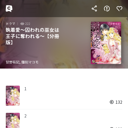
ドラマ
222
執着愛～囚われの巫女は
王子に奪われる～【分冊
版】
甘野有記, 鐘刻マコモ
1
132
2