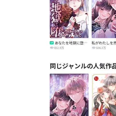
あなたを地獄に堕とすまで
私がわたしを
832.9万
606.3万
同じジャンルの人気作