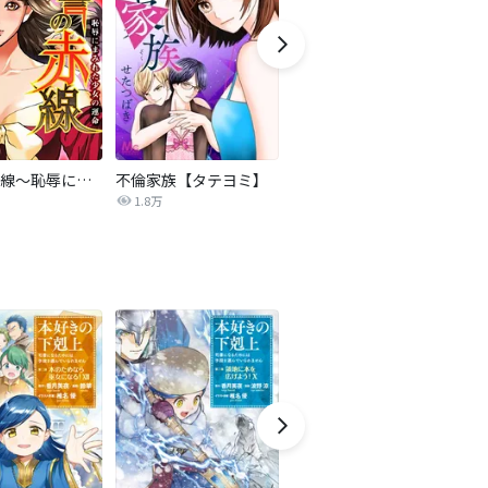
復讐の赤線～恥辱にまみれた少女の運命～【タテヨミ】
不倫家族【タテヨミ】
セフレの品格―プライド―
1.8万
306.3万