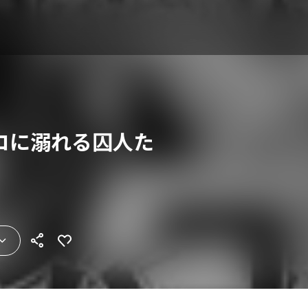
コに溺れる囚人た