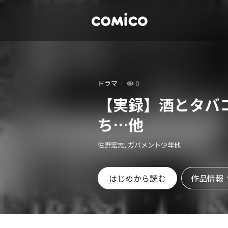
ドラマ
0
【実録】酒とタバ
ち…他
佐野宏志, ガバメント少年他
作品情報
はじめから読む