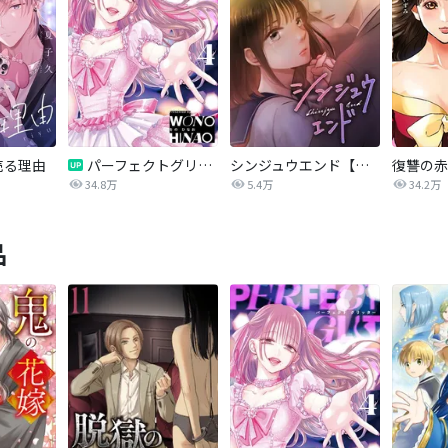
売る理由
パーフェクトグリッター
シンジュウエンド【タテヨミ】
34.8万
5.4万
34.2万
品