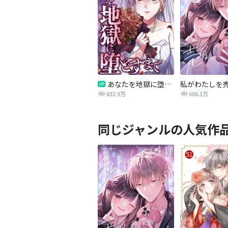
あなたを地獄に堕とすまで
私がわたしを
832.9万
606.3万
同じジャンルの人気作