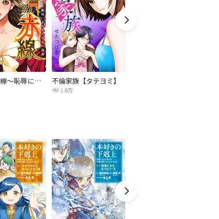
復讐の赤線～恥辱にまみれた少女の運命～【タテヨミ】
不倫家族【タテヨミ】
セフレの品格―プライド―
1.8万
306.3万