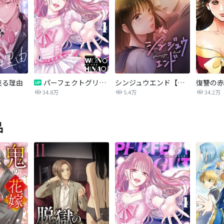
売る理由
パーフェクトグリッター
シンジュウエンド【タテヨミ】
34.8万
5.4万
34.2万
品