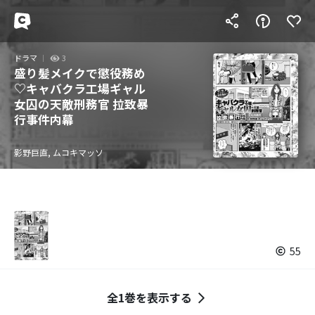
ドラマ
3
盛り髪メイクで懲役務め
♡キャバクラ工場ギャル
女囚の天敵刑務官 拉致暴
行事件内幕
影野巨直, ムコキマッソ
55
全1巻を表示する