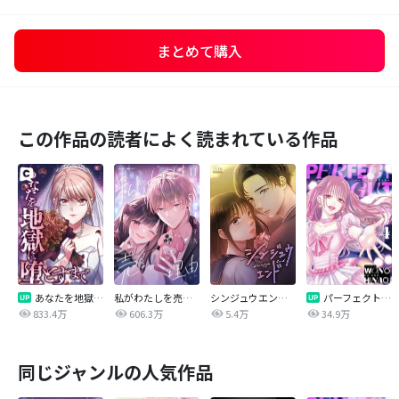
まとめて購入
この作品の読者によく読まれている作品
あなたを地獄に堕とすまで
私がわたしを売る理由
シンジュウエンド【タテヨミ】
パーフェクトグリッター
833.4万
606.3万
5.4万
34.9万
同じジャンルの人気作品