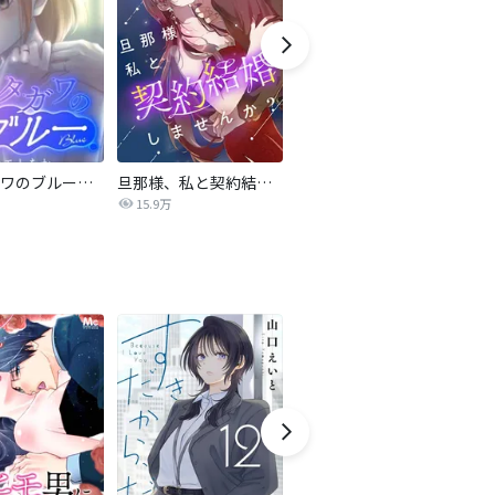
サレタガワのブルー【タテヨミ】
旦那様、私と契約結婚しませんか？【タテヨミ】
私の中に傾国の悪女がいますが、絶対に国は滅ぼしません！【タテヨミ】
15.9万
9,697