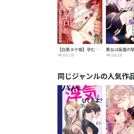
【白黒タテ版】孕むまで乱れいけ～身代わり花嫁と軍服の猛愛
357.2万
339.2万
同じジャンルの人気作