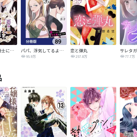
悪女は仮面の騎士に騙されない
パパ、浮気してるよ？娘と二人でクズ夫を捨てます【分冊版】
恋と弾丸
95.9万
257.8万
77.7万
品